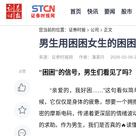
首页
快讯
要闻
股市
您当前的位置：
证券时报
>
公司
>
正文
男生用困困女生的困困
来源：证券时报网
作者：潘美玲
2026-02-06 
“困困”的信号，男生们看见了吗？
点赞
“亲爱的，我好困……”这句看似
候，它仅仅是身体的疲惫，想要一个拥抱
密的摩斯电码，传递着更深层的情绪波
的求助。作为男生，我们是否真的🔥读懂