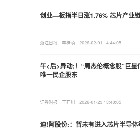
创业—板指半日涨1.76% 芯片产业
浙江日报
李梓萌
2026-02-01 14:44:05
午<后>异动;！“周杰伦概念股”巨
唯一民企股东
证券时报
王石川
2026-01-23 13:48:05
迪!阿股份:：暂未有进入芯片半导