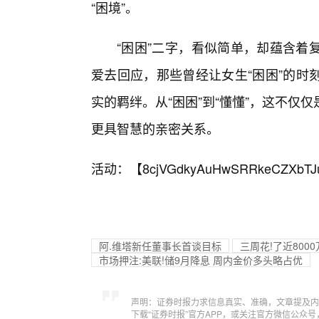
“困境”。
“困困”二字，看似简单，却蕴含着
爱去回应，那些曾经让女生“困困”的时
实的羁绊。从“困困”到“懂懂”，这不
更具智慧的亲密关系。
活动：【
8cjVGdkyAuHwSRRkeCZXbTJ
阿.维塔新任董事长首谈目标
三周花!了近80
市场押注:美联!储9月降息 周内金价多头略占优
声明：证券时报力求信息真实、准确，文章提及内
下载“证券时报”官方APP，或关注官方微信公众